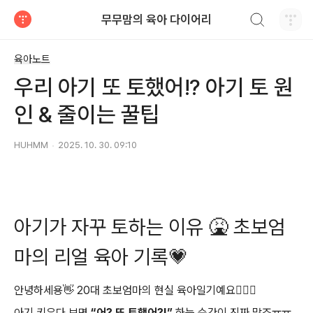
검색하기
무무맘의 육아 다이어리
티스토리
육아노트
우리 아기 또 토했어!? 아기 토 원
인 & 줄이는 꿀팁
HUHMM
2025. 10. 30. 09:10
아기가 자꾸 토하는 이유 🤮 초보엄
마의 리얼 육아 기록💗
안녕하세용👋 20대 초보엄마의 현실 육아일기예요💁🏻‍♀️
아기 키우다 보면
“어? 또 토했어?!”
하는 순간이 진짜 많죠ㅠㅠ