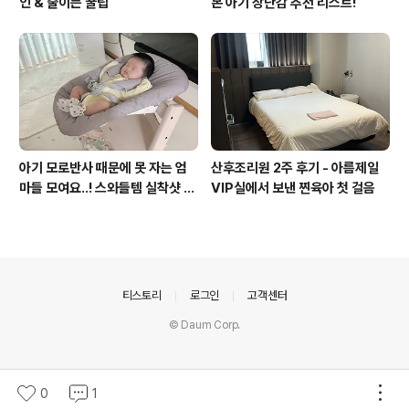
인 & 줄이는 꿀팁
본 아기 장난감 추천 리스트!
아기 모로반사 때문에 못 자는 엄
산후조리원 2주 후기 - 아름제일
마들 모여요..! 스와들템 실착샷 공
VIP실에서 보낸 찐육아 첫 걸음
개★
의안내
티스토리
로그인
고객센터
© Daum Corp.
0
1