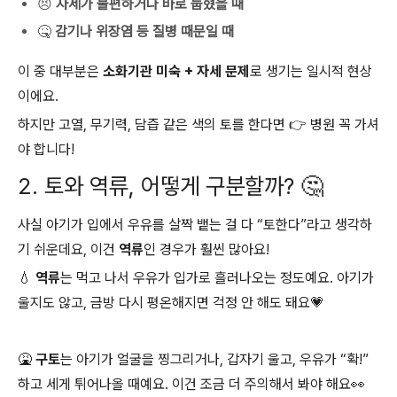
😣
자세가 불편하거나 바로 눕혔을 때
🤒
감기나 위장염 등 질병 때문일 때
이 중 대부분은
소화기관 미숙 + 자세 문제
로 생기는 일시적 현상
이에요.
하지만 고열, 무기력, 담즙 같은 색의 토를 한다면 👉 병원 꼭 가셔
야 합니다!
2. 토와 역류, 어떻게 구분할까? 🤔
사실 아기가 입에서 우유를 살짝 뱉는 걸 다 “토한다”라고 생각하
기 쉬운데요, 이건
역류
인 경우가 훨씬 많아요!
💧 역류
는 먹고 나서 우유가 입가로 흘러나오는 정도예요. 아기가
울지도 않고, 금방 다시 평온해지면 걱정 안 해도 돼요💗
🤮 구토
는 아기가 얼굴을 찡그리거나, 갑자기 울고, 우유가 “확!”
하고 세게 튀어나올 때예요. 이건 조금 더 주의해서 봐야 해요👀