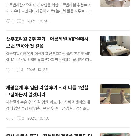
글 내용
이 움직이면 아기가 눈으로 쫓으면서 시각 발달에 도움을
모로반사란? 우리 아기 숙면을 위한 모로반사템 추천💤아
준답니다🙌 👉 왜 흑백이어야 하냐면?0~3개월 아기는
기 키우다 보면 자다가 갑자기 팍! 놀라서 팔을 휘두르고 깨
색 구분이 어렵지만, 흑백은 명암이 강해서 잘 볼 수 있어
는 거 보신 적 있으시죠? 😳 그게 바로 ‘모로반사’예요. 처
작성시간
0
0
2025. 10. 28.
요. 그래서 집중력 키우는 데 완전 굿굿👍 🎨 컬러로 바꿀
음엔 깜짝 놀랄 수 있지만, 사실 모든 신생아에게 나타나는
타이밍은?3~4개월쯤..
아주 정상적인 반사랍니다. 오늘은 모로반사란? 그리고 우
리 아기 숙면 도와주는 모로반사템을 소개해드릴게요 💕
산후조리원 2주 후기 - 아름제일 VIP실에서
🍼 모로반사란?모로반사(Moro Reflex)는 신생아가 큰
보낸 찐육아 첫 걸음
소리나 갑작스러운 움직임에 반응해서 팔을 활짝 벌렸다가
글 내용
다시 끌어안는 동작이에요. 뇌랑 신경이 성장하면서 생후
아름제일병원 연계 아름제일 산후조리원 솔직 후기💛VIP
3~4개월쯤이면 자연스럽게 사라져요. 하지만 그 전엔 이
실 13박 14일 리얼리뷰출산하고 병원생활이 끝나자마자
반사 때문에 아기가 자주 깨거나 울 수 있어서, 잠투정 심한
바로 입소한 아름제일 산후조리원!아름제일병원과 연계되
작성시간
1
3
2025. 10. 27.
아기들에겐 모로반사템이 거의 필수템이죠 😴💖 모로반
어 있어서 자연스럽게 선택하게 되었는데,무려 13박 14일
사템 추천 BEST 5..
을 VIP실에 있었답니다. 실제 이용 후 제가 느낀 점들 최대
한 솔직하게 남겨볼게요 :)VIP실에서 지낸 2주간의 리얼
제왕절개 후 입원 리얼 후기 – 왜 다들 1인실
후기조리원은 7층, 8층으로 나뉘어 있는데요, 제가 머문
고집하는지 알겠더라
방은 8층 VIP3룸이었어요.8층의 가장 큰 장점은 뭐니뭐니
글 내용
해도 정말 고요하다는 점! 진짜 꿀잠 예약이에요.7층은 신
제왕절개 수술 후 1인실 입원, 해보니까 진짜 편했어요!예
생아실과 같은 층이라, 모자동실 후에 아기 데려다주기 편
정에 없던 응급 제왕절개 수술 후 올라간 병실... 정신없던
한 점이 있고요,8층은 조용한 분위기 덕분에 회복에 집중
하루였어요 저녁 8시에 수술 끝나고 회복실 거쳐 병실 도
작성시간
0
0
2025. 10. 13.
할 수 있어서 저는 8층 만족도 200%였어요.물론 엘리베
착하니까 거의 밤 11시! 혼자 병실에서 기다렸을 남편 생각
이터 타고 신생아실 내려가야 ..
에 괜히 찡했네요ㅎㅎ1인실 선택, 처음엔 망설였지만 결론
은 대만족💯출산 전엔 다인실도 괜찮지 않을까 고민했는