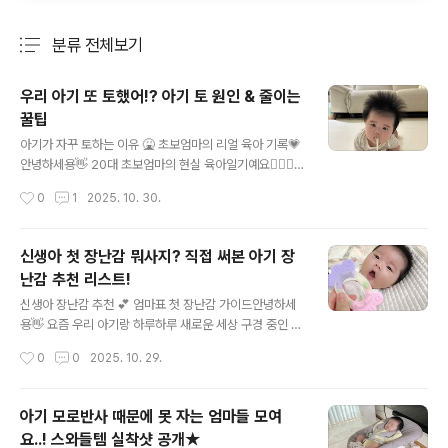
분류 전체보기
주요 글 목록
우리 아기 또 토했어!? 아기 토 원인 & 줄이는
꿀팁
글 내용
아기가 자꾸 토하는 이유 🤮 초보엄마의 리얼 육아 기록💗
안녕하세용👋 20대 초보엄마의 현실 육아일기예요💁🏻‍♀️
아기 키우다 보면 “어? 또 토했어?!” 하는 순간이 진짜 많
작성시간
0
1
2025. 10. 30.
죠ㅠㅠ특히 신생아~3개월 아기들은 토를 자주 해서 걱정
이 되지만, 사실 대부분은 정상적인 생리적 현상인 경우가
많아요!✨1. 아기가 토하는 이유는 다양해요 👶🏻아기가
신생아 첫 장난감 뭐사지? 직접 써본 아기 장
토하는 이유는 정말 여러 가지예요. 대표적인 원인은 바로
난감 추천 리스트!
위 식도 역류예요💨신생아의 위 근육은 아직 미숙해서, 먹
글 내용
은 우유가 위에서 쉽게 역류해 올라와요.그래서 분유나 모
신생아 장난감 추천 💕 엄마표 첫 장난감 가이드안녕하세
유 먹고 바로 눕히면 금방 “꿀렁~” 하고 토할 수 있답니다
용👋 요즘 우리 아기랑 하루하루 새로운 세상 구경 중인 2
💦 또 다른 이유로는 👇🍼 한 번에 너무 많이 먹었을 때💨
0대 엄마예요👶🏻💗처음 아기가 태어나면 “이 시기엔 어
작성시간
0
0
2025. 10. 29.
트림이 덜 됐을 때😣 자세가 불편하거나 바로 눕혔을 때🤒
떤 장난감이 좋을까?” 고민 많이 되잖아요?오늘은 제가 실
감기나..
제로 써보고 좋았던 신생아 장난감 추천 리스트를 공유해
볼게요✨ 1. 타이니모빌 🖤 흑백 모빌이 최고!태어난 지 얼
아기 모로반사 때문에 못 자는 엄마들 모여
마 안 된 아기들은 아직 세상이 흐릿하게 보여요👀그래서
요..! 스와들템 실착샷 공개★
흑백 대비가 또렷한 모빌을 보여주는 게 좋아요! 흑백 모양