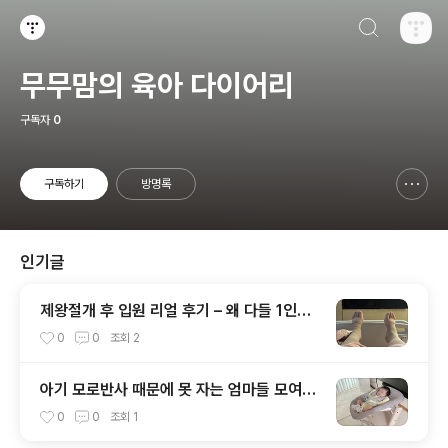
검색하기
티스토리
무무맘의 육아 다이어리
구독자
0
구독하기
방명록
신고하기 레이어
열기
인기글
제왕절개 후 입원 리얼 후기 – 왜 다들 1인실
고집하는지 알겠더라
0
0
조회
2
아기 모로반사 때문에 못 자는 엄마들 모여
요..! 스와들템 실착샷 공개★
0
0
조회
1